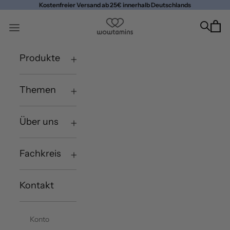
Zum Inhalt springen
Kostenfreier Versand ab 25€ innerhalb Deutschlands
wowtamins
Suche ö
Ware
Navigationsmenü öffnen
Produkte
Themen
Über uns
Fachkreis
Kontakt
Konto