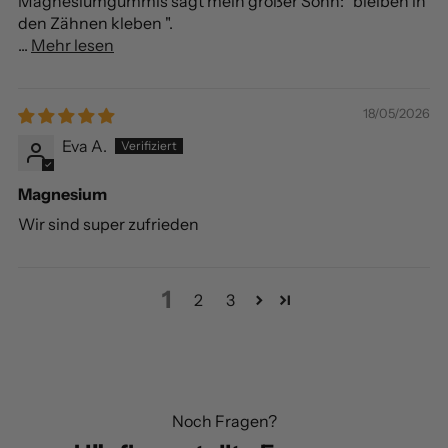
Magnesiumgummis sagt mein großer Sohn: "bleiben in
den Zähnen kleben ".
...
Mehr lesen
18/05/2026
Eva A.
Magnesium
Wir sind super zufrieden
1
2
3
Noch Fragen?