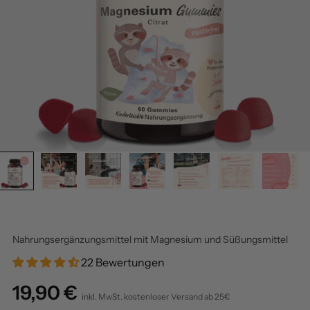
Nahrungsergänzungsmittel mit Magnesium und Süßungsmittel
22 Bewertungen
Angebot
19,90 €
inkl. MwSt.
kostenloser Versand ab 25€