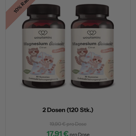
10% Rabatt
2 Dosen (120 Stk.)
19,90 €
pro Dose
17,91 €
pro Dose